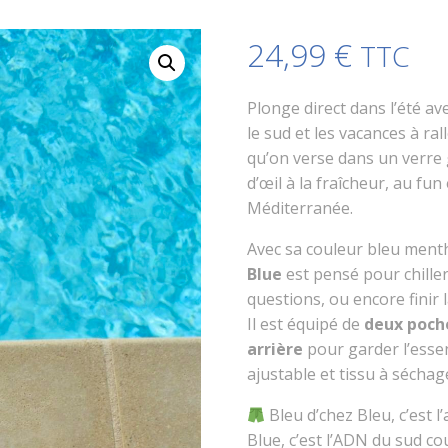
24,99
€
TTC
Plonge direct dans l’été av
le sud et les vacances à r
qu’on verse dans un verre g
d’œil à la fraîcheur, au fun
Méditerranée.
Avec sa couleur bleu menth
Blue
est pensé pour chiller
questions, ou encore finir 
Il est équipé de
deux poch
arrière
pour garder l’essen
ajustable et tissu à séchage
Bleu d’chez Bleu, c’est l’
Blue, c’est l’ADN du sud c