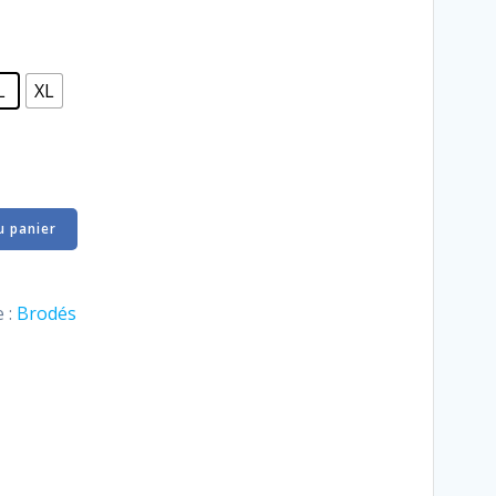
L
XL
u panier
 :
Brodés