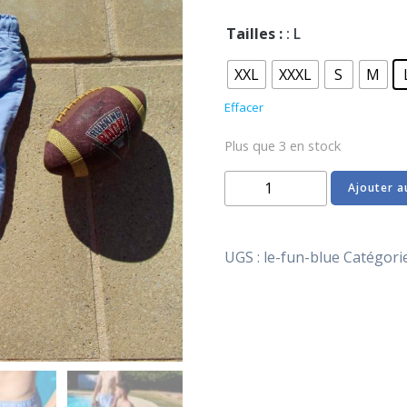
Tailles :
: L
XXL
XXXL
S
M
Effacer
Plus que 3 en stock
quantité
Ajouter a
de
Le
Fun
UGS :
le-fun-blue
Catégorie
Blue