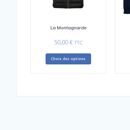
La Montagnarde
50,00
€
TTC
Ce
Choix des options
produit
a
plusieurs
variations.
Les
options
peuvent
être
choisies
sur