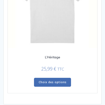
L’Héritage
25,99
€
TTC
Ce
produit
Choix des options
a
plusieurs
variations.
Les