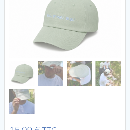
15,99
€
TTC