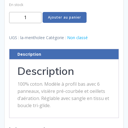
En stock
quantité
Ajouter au panier
de
La
Mentholée
UGS :
la-mentholee
Catégorie :
Non classé
Description
Description
100% coton. Modèle à profil bas avec 6
panneaux, visière pré-courbée et oeillets
d’aération. Réglable avec sangle en tissu et
boucle tri-glide.