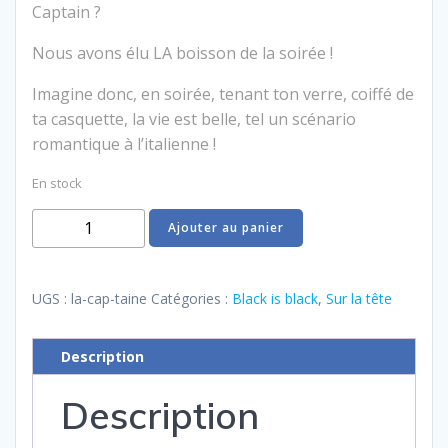
Captain ?
Nous avons élu LA boisson de la soirée !
Imagine donc, en soirée, tenant ton verre, coiffé de
ta casquette, la vie est belle, tel un scénario
romantique à l’italienne !
En stock
quantité
Ajouter au panier
de
La
Cap-
UGS :
la-cap-taine
Catégories :
Black is black
,
Sur la tête
taine
Description
Description