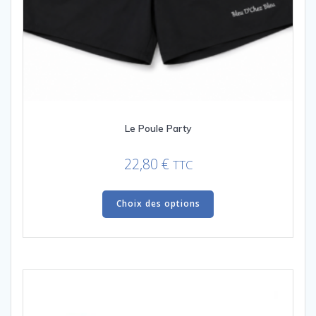
Le Poule Party
22,80
€
TTC
Ce
produit
Choix des options
a
plusieurs
variations.
Les
options
peuvent
être